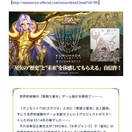
【
http://saintseiya-official.com/news/detail.html?id=96
】